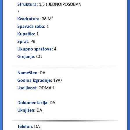
Struktura:
1.5 ( JEDNOIPOSOBAN
e
)
Kvadratura:
36 M²
t
Spavaća soba:
1
Kupatilo:
1
n
Sprat:
PR
i
Ukupno spratova:
4
Grejanje:
CG
n
Namešten:
DA
e
Godina izgradnje:
1997
Useljivost:
ODMAH
Dokumentacija:
DA
Uknjižen:
DA
Telefon:
DA