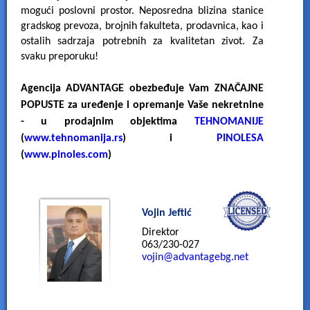
mogući poslovni prostor. Neposredna blizina stanice
gradskog prevoza, brojnih fakulteta, prodavnica, kao i
ostalih sadrzaja potrebnih za kvalitetan zivot. Za
svaku preporuku!
Agencija ADVANTAGE obezbeđuje Vam ZNAČAJNE
POPUSTE za uređenje i opremanje Vaše nekretnine
- u prodajnim objektima
TEHNOMANIJE
(
www.tehnomanija.rs
) i
PINOLESA
(
www.pinoles.com
)
Vojin Jeftić
Direktor
063/230-027
vojin@advantagebg.net