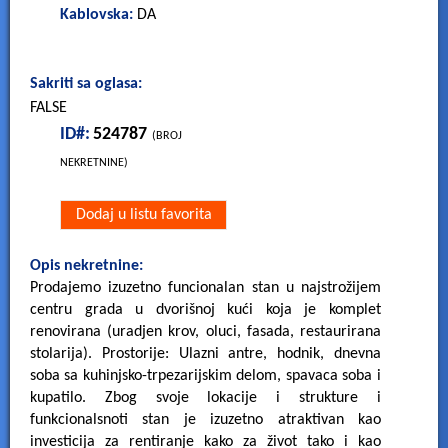
Kablovska:
DA
Sakriti sa oglasa:
FALSE
ID#:
524787
(BROJ
NEKRETNINE)
Dodaj u listu favorita
Opis nekretnine:
Prodajemo izuzetno funcionalan stan u najstrožijem
centru grada u dvorišnoj kući koja je komplet
renovirana (uradjen krov, oluci, fasada, restaurirana
stolarija). Prostorije: Ulazni antre, hodnik, dnevna
soba sa kuhinjsko-trpezarijskim delom, spavaca soba i
kupatilo. Zbog svoje lokacije i strukture i
funkcionalsnoti stan je izuzetno atraktivan kao
investicija za rentiranje kako za život tako i kao