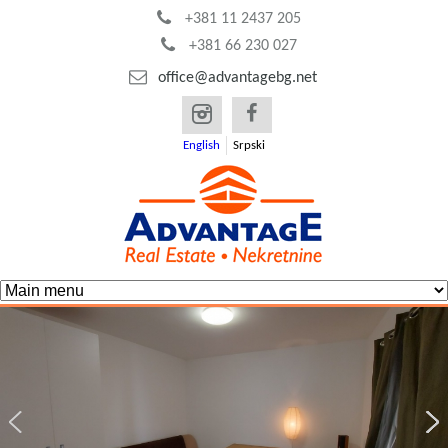
Skip
+381 11 2437 205
+381 66 230 027
to
office@advantagebg.net
main
content
English
Srpski
M
A
a
d
i
v
n
m