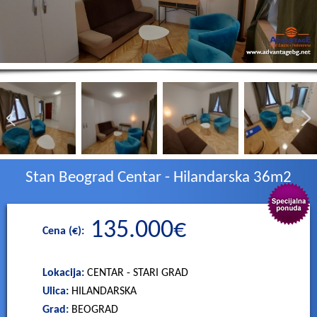
a
e
n
n
t
u
a
g
e
Stan Beograd Centar - Hilandarska 36m2
n
135.000€
Cena (€):
e
k
Lokacija:
CENTAR - STARI GRAD
Ulica:
HILANDARSKA
r
Grad:
BEOGRAD