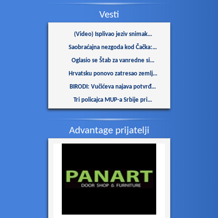
Saobraćajna nezgoda kod Čačka:...
Vesti
Oglasio se Štab za vanredne si...
Hrvatsku ponovo zatresao zemlj...
BIRODI: Vučićeva najava potvrđ...
Tri policajca MUP-a Srbije pri...
Grupa „Volim Košutnjak“ sutra...
Sek od zvižduka do aplauza - K...
U hitnoj pomoći najviše se jav...
Jedna saobraćajna nezgoda u Le...
Tajfun „Delfin“ pogodio Japan:...
Advantage prijatelji
Na Žaračkoj planini gori više...
Temperature u 11h: Najtoplije...
Aleksić (NPS): Političko licem...
MOL grupa: Pregovori sa prodav...
(Video) Isplivao jeziv snimak...
Saobraćajna nezgoda kod Čačka:...
Oglasio se Štab za vanredne si...