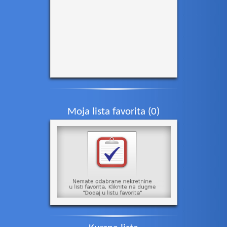
Moja lista favorita (
0
)