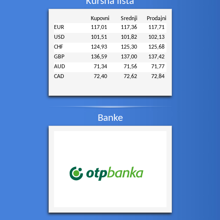
Kursna lista
Kupovni
Srednji
Prodajni
EUR
117,01
117,36
117,71
USD
101,51
101,82
102,13
CHF
124,93
125,30
125,68
GBP
136,59
137,00
137,42
AUD
71,34
71,56
71,77
CAD
72,40
72,62
72,84
Grupa „Volim Košutnjak“ sutra...
Sek od zvižduka do aplauza - K...
Banke
U hitnoj pomoći najviše se jav...
Jedna saobraćajna nezgoda u Le...
Tajfun „Delfin“ pogodio Japan:...
Na Žaračkoj planini gori više...
Temperature u 11h: Najtoplije...
Aleksić (NPS): Političko licem...
MOL grupa: Pregovori sa prodav...
(Video) Isplivao jeziv snimak...