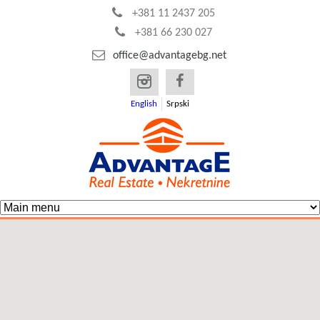
Skip
+381 11 2437 205
+381 66 230 027
to
office@advantagebg.net
main
content
English
Srpski
M
A
a
d
i
v
n
m