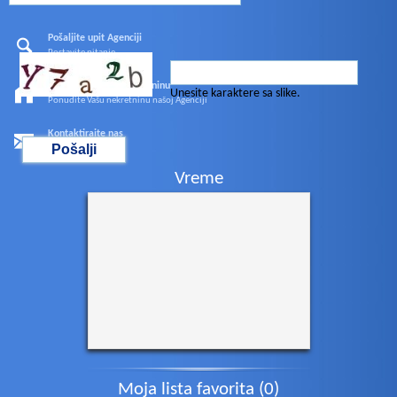
Pošaljite upit Agenciji
Postavite pitanje
Preporučite Vašu nekretninu
Unesite karaktere sa slike.
Ponudite Vašu nekretninu našoj Agenciji
Kontaktirajte nas
Pošaljite e-mail
Vreme
Moja lista favorita (
0
)