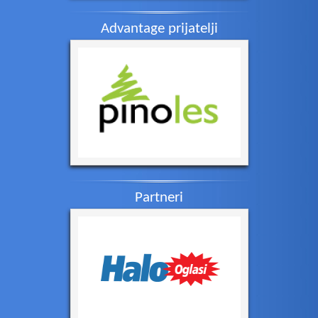
Velike gužve na izlazu iz Srbi...
Azijska tržišta: Indeksi tjeda...
Advantage prijatelji
Vatra zahvatila više od 1.500...
Danas počinju pregovori o mini...
Tajfun Delfin pogodio Kinu: Mi...
RHMZ objavio upozorenja na vis...
Masovni udar dronova na Tatars...
Glovo danas obustavlja poslova...
Na Stolovima i dalje gori, u D...
Partneri