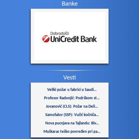
Banke
Muškarac teško povređen pri pa...
Velike gužve na izlazu iz Srbi...
Azijska tržišta: Indeksi tjeda...
Vatra zahvatila više od 1.500...
Danas počinju pregovori o mini...
Tajfun Delfin pogodio Kinu: Mi...
RHMZ objavio upozorenja na vis...
Masovni udar dronova na Tatars...
Glovo danas obustavlja poslova...
Vesti
Na Stolovima i dalje gori, u D...
Veliki požar u fabrici u Saudi...
Profesor Radonjić: Podrškom st...
Jovanović (CLS): Požar na Deli...
Samofalov (SSP): Vučić kočniča...
Nova pucnjava na Tajlandu: Biv...
Muškarac teško povređen pri pa...