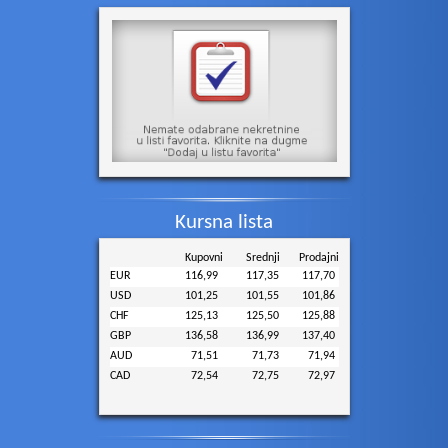
Kursna lista
Kupovni
Srednji
Prodajni
EUR
116,99
117,35
117,70
USD
101,25
101,55
101,86
CHF
125,13
125,50
125,88
GBP
136,58
136,99
137,40
AUD
71,51
71,73
71,94
CAD
72,54
72,75
72,97
Samofalov (SSP): Vučić kočniča...
Nova pucnjava na Tajlandu: Biv...